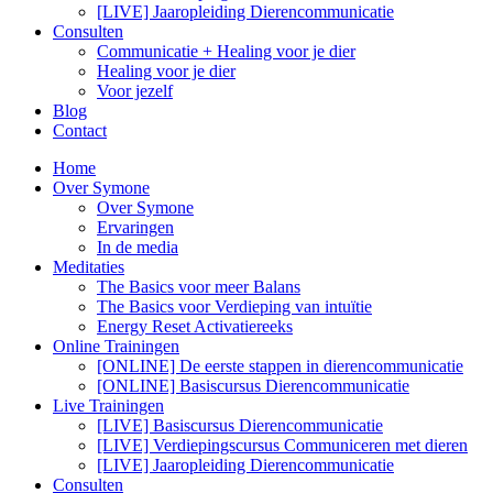
[LIVE] Jaaropleiding Dierencommunicatie
Consulten
Communicatie + Healing voor je dier
Healing voor je dier
Voor jezelf
Blog
Contact
Home
Over Symone
Over Symone
Ervaringen
In de media
Meditaties
The Basics voor meer Balans
The Basics voor Verdieping van intuïtie
Energy Reset Activatiereeks
Online Trainingen
[ONLINE] De eerste stappen in dierencommunicatie
[ONLINE] Basiscursus Dierencommunicatie
Live Trainingen
[LIVE] Basiscursus Dierencommunicatie
[LIVE] Verdiepingscursus Communiceren met dieren
[LIVE] Jaaropleiding Dierencommunicatie
Consulten