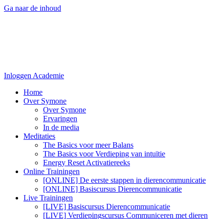
Ga naar de inhoud
Inloggen Academie
Home
Over Symone
Over Symone
Ervaringen
In de media
Meditaties
The Basics voor meer Balans
The Basics voor Verdieping van intuïtie
Energy Reset Activatiereeks
Online Trainingen
[ONLINE] De eerste stappen in dierencommunicatie
[ONLINE] Basiscursus Dierencommunicatie
Live Trainingen
[LIVE] Basiscursus Dierencommunicatie
[LIVE] Verdiepingscursus Communiceren met dieren