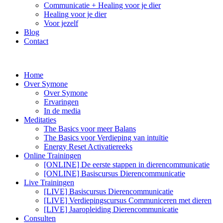
Communicatie + Healing voor je dier
Healing voor je dier
Voor jezelf
Blog
Contact
Home
Over Symone
Over Symone
Ervaringen
In de media
Meditaties
The Basics voor meer Balans
The Basics voor Verdieping van intuïtie
Energy Reset Activatiereeks
Online Trainingen
[ONLINE] De eerste stappen in dierencommunicatie
[ONLINE] Basiscursus Dierencommunicatie
Live Trainingen
[LIVE] Basiscursus Dierencommunicatie
[LIVE] Verdiepingscursus Communiceren met dieren
[LIVE] Jaaropleiding Dierencommunicatie
Consulten